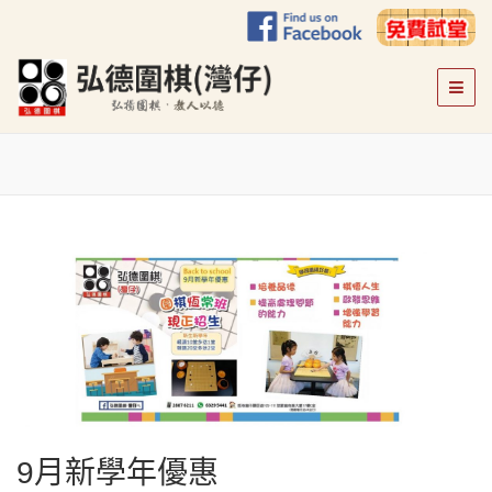
弘德圍棋(灣
弘揚圍棋，教人以德
仔)
9月新學年優惠