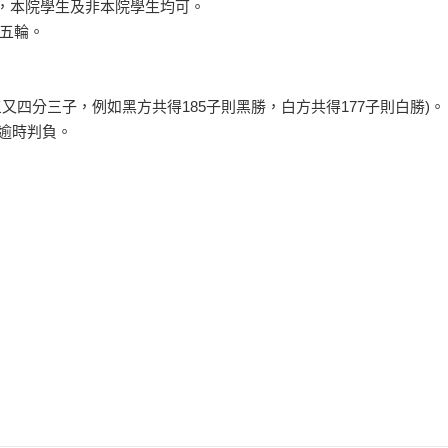
0級，本院學生及非本院學生均可。
五輪。
三又四分三子，例如黑方共得185子則黑勝，白方共得177子則白勝)。
，逾時判負。